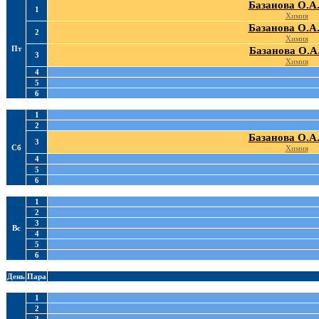
Базанова О.А
1
Химия
Базанова О.А
2
Химия
Пт
Базанова О.А
3
Химия
4
5
6
1
2
Базанова О.А
3
Сб
Химия
4
5
6
1
2
3
Вс
4
5
6
День
Пара
1
2