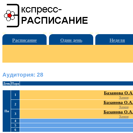
Расписание
Один день
Неделя
Аудитория: 28
День
Пара
Базанова О.А
1
Химия
Базанова О.А
2
Химия
Пн
Базанова О.А
3
Химия
4
5
6