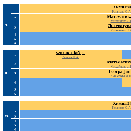
Химия
28
1
Базанова О.А
Математик
2
Михайлова Л.
Чт
Литератур
3
Мингазова Л.
4
5
6
ФизикаЛаб.
35
1
Ракина Н.А.
Математик
2
Михайлова Л.
География
Пт
3
Сабурова И.И
4
5
6
Химия
28
1
Базанова О.А
2
Сб
3
4
5
6