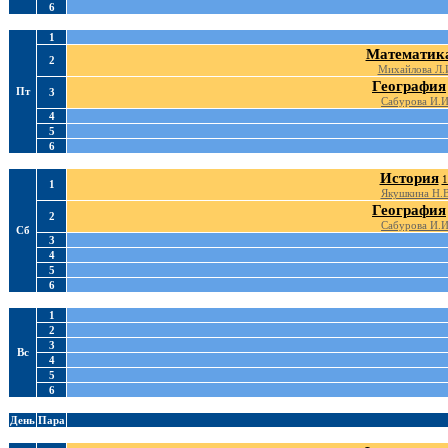
6
1
Математик
2
Михайлова Л.
География
Пт
3
Сабурова И.И
4
5
6
История
1
1
Якушкина Н.В
География
2
Сабурова И.И
Сб
3
4
5
6
1
2
3
Вс
4
5
6
День
Пара