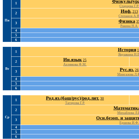
Физкультур
1
Старцева Г.Р.
Инф.
213
2
Степанов А.В
Пн
Физика
3
3
Ракина Н.А.
4
5
6
История
1
1
Якушкина Н.В
Ин.язык
25
2
Ахтямова Ф.М.
Вт
Рус.яз.
26
3
Мингазова Л.
4
5
6
Род.яз.(баш/рус)/род.лит.
30
1
Тагирова Г.Р.
Математик
2
Михайлова Л.
Ср
Осн.безоп. и защи
3
Ершова И.Ф.
4
5
6