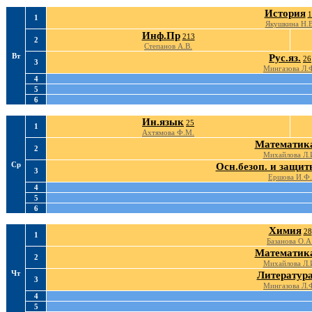
История
1
1
Якушкина Н.В
Инф.Пр
213
2
Степанов А.В.
Вт
Рус.яз.
26
3
Мингазова Л.
4
5
6
Ин.язык
25
1
Ахтямова Ф.М.
Математик
2
Михайлова Л.
Ср
Осн.безоп. и защи
3
Ершова И.Ф.
4
5
6
Химия
28
1
Базанова О.А
Математик
2
Михайлова Л.
Чт
Литератур
3
Мингазова Л.
4
5