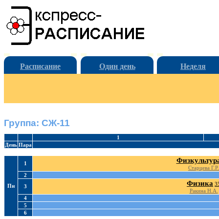
Расписание
Один день
Неделя
Группа: СЖ-11
1
День
Пара
Физкультур
1
Старцева Г.Р.
2
Физика
3
Пн
3
Ракина Н.А.
4
5
6