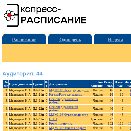
Расписание
Один день
Неделя
Аудитория: 44
№
П/
Тип
Всего,
План,
Фак
Преподаватель
Группа
Дисциплина
п.п
г
занятия
час.
час.
ча
1.
Медведева И.А.
ПД-21п
0
МДК0103Нач.проф.подгот.
Лекция
46
46
2.
Медведева И.А.
ПД-21п
0
Кл.час/Разгов.о важном
Лекция
18
18
Осн.опер-разыскной
3.
Медведева И.А.
ПД-21п
0
Лекция
46
46
работы
Осн.опер-разыскной
4.
Медведева И.А.
ПД-22п
0
Лекция
46
46
работы
5.
Медведева И.А.
ПД-22п
0
МДК0103Нач.проф.подгот.
Лекция
46
46
6.
Медведева И.А.
ПД-31п
0
ПП01
Практика
72
78
7.
Медведева И.А.
ПД-31п
0
Криминалистика
Лекция
102
103
1
8.
Медведева И.А.
ПД-31п
0
МДК0102Огневая подгот.
Лекция
60
60