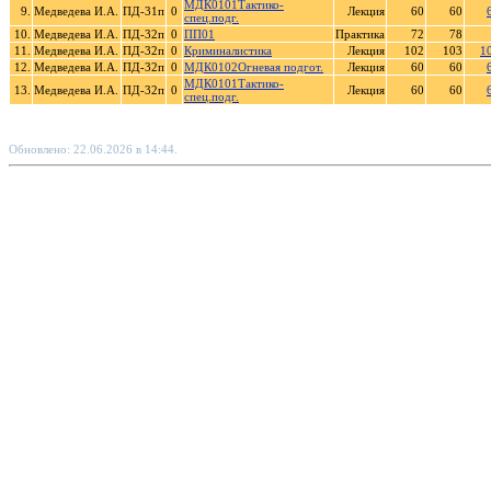
МДК0101Тактико-
9.
Медведева И.А.
ПД-31п
0
Лекция
60
60
спец.подг.
10.
Медведева И.А.
ПД-32п
0
ПП01
Практика
72
78
11.
Медведева И.А.
ПД-32п
0
Криминалистика
Лекция
102
103
1
12.
Медведева И.А.
ПД-32п
0
МДК0102Огневая подгот.
Лекция
60
60
МДК0101Тактико-
13.
Медведева И.А.
ПД-32п
0
Лекция
60
60
спец.подг.
Обновлено: 22.06.2026 в 14:44.