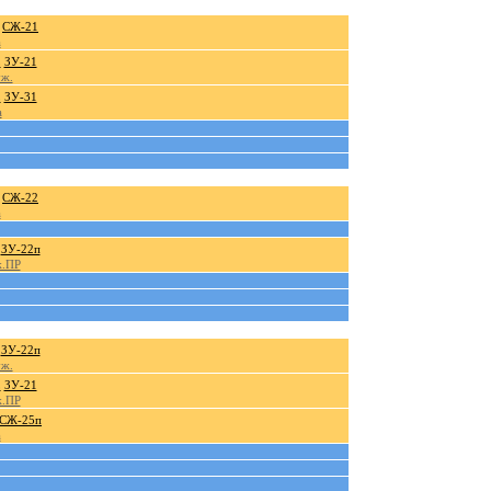
СЖ-21
а
.
ЗУ-21
уж.
.
ЗУ-31
а
СЖ-22
а
ЗУ-22п
ж.ПР
ЗУ-22п
уж.
.
ЗУ-21
ж.ПР
СЖ-25п
а