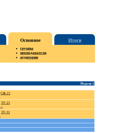
Основное
Итоги
группы
преподаватели
аудитории
Неделя 1
СЖ-21
а
.
ЗУ-21
уж.
.
ЗУ-31
а