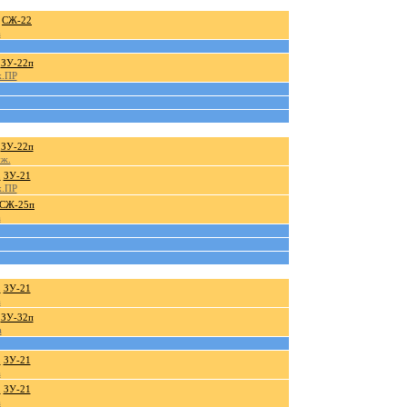
СЖ-22
а
ЗУ-22п
ж.ПР
ЗУ-22п
уж.
.
ЗУ-21
ж.ПР
СЖ-25п
а
.
ЗУ-21
а
ЗУ-32п
а
.
ЗУ-21
а
.
ЗУ-21
а