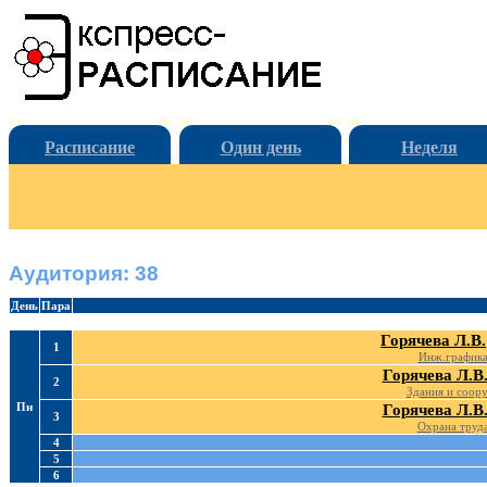
Расписание
Один день
Неделя
Аудитория: 38
День
Пара
Горячева Л.В.
1
Инж.график
Горячева Л.В
2
Здания и соор
Пн
Горячева Л.В
3
Охрана труд
4
5
6