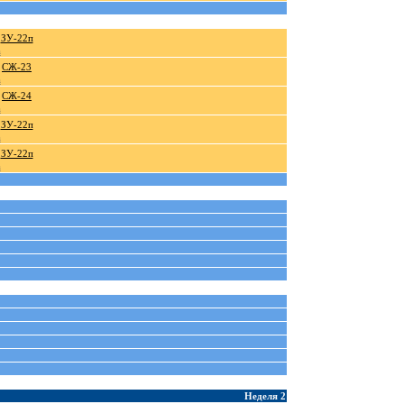
ЗУ-22п
а
СЖ-23
а
СЖ-24
а
ЗУ-22п
а
ЗУ-22п
а
Неделя 2