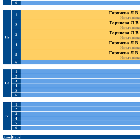
6
Горячева Л.В.
1
Инж.график
Горячева Л.В.
2
Инж.график
Горячева Л.В.
3
Пт
Инж.график
Горячева Л.В.
4
Инж.график
Горячева Л.В.
5
Инж.график
6
1
2
3
Сб
4
5
6
1
2
3
Вс
4
5
6
День
Пара