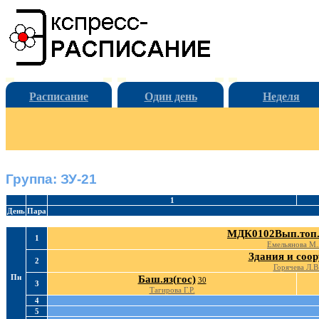
Расписание
Один день
Неделя
Группа: ЗУ-21
1
День
Пара
МДК0102Вып.топ.
1
Емельянова М.
Здания и соор
2
Горячева Л.В
Пн
Баш.яз(гос)
30
3
Тагирова Г.Р.
4
5