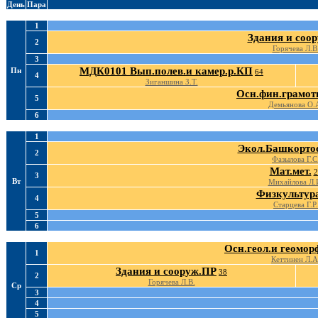
День
Пара
1
Здания и соор
2
Горячева Л.В
3
МДК0101 Вып.полев.и камер.р.КП
Пн
64
4
Зиганшина З.Т.
Осн.фин.грамот
5
Демьянова О.
6
1
Экол.Башкорто
2
Фазылова Г.С
Мат.мет.
2
3
Вт
Михайлова Л.
Физкультур
4
Старцева Г.Р.
5
6
Осн.геол.и геомор
1
Кеттинен Л.А
Здания и сооруж.ПР
38
2
Горячева Л.В.
Ср
3
4
5