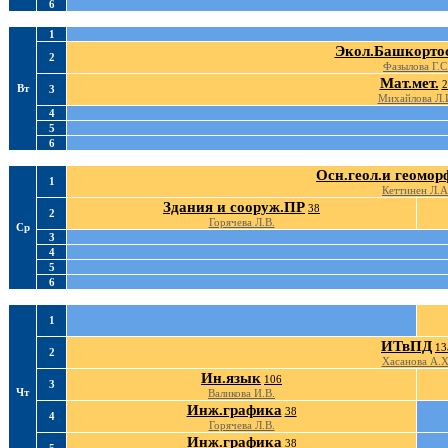
6
1
Экол.Башкорто
2
Фазылова Г.С
Мат.мет.
2
Вт
3
Михайлова Л.
4
5
6
Осн.геол.и геомор
1
Кеттинен Л.А
Здания и сооруж.ПР
38
2
Горячева Л.В.
Ср
3
4
5
6
1
ИТвПД
13
2
Хасанова А.Х
Ин.язык
106
3
Чт
Валикова И.В.
Инж.графика
38
4
Горячева Л.В.
Инж.графика
38