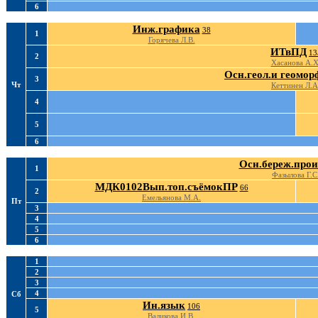
6
Инж.графика
38
1
Горячева Л.В.
ИТвПД
13
2
Хасанова А.Х
Осн.геол.и геомор
3
Чт
Кеттинен Л.А
4
5
6
Осн.береж.прои
1
Фазылова Г.С
МДК0102Вып.топ.съёмокПР
66
2
Емельянова М.А.
Пт
3
4
5
6
1
2
3
4
Сб
Ин.язык
106
5
Валикова И.В.