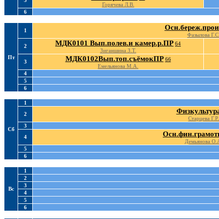
5
Горячева Л.В.
6
Осн.береж.прои
1
Фазылова Г.С
МДК0101 Вып.полев.и камер.р.ПР
64
2
Зиганшина З.Т.
Пт
МДК0102Вып.топ.съёмокПР
66
3
Емельянова М.А.
4
5
6
1
Физкультур
2
Старцева Г.Р.
3
Сб
Осн.фин.грамот
4
Демьянова О.
5
6
1
2
3
Вс
4
5
6