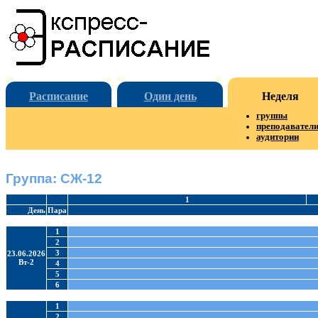
Расписание
Один день
Неделя
группы
преподавател
аудитории
Группа: СЖ-12
1
День
Пара
1
2
3
23.06.2026
Вт-2
4
5
6
1
2