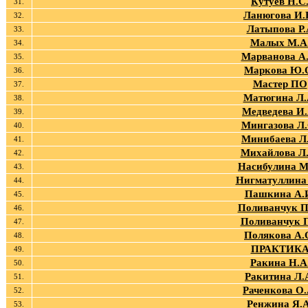
Кутуев Н.С
31.
Ланюгова И.
32.
Латыпова Р.
33.
Малых М.А
34.
Марванова А.
35.
Маркова Ю.
36.
Мастер ПО
37.
Матюгина Л.
38.
Медведева И.
39.
Мингазова Л.
40.
Минибаева Л.
41.
Михайлова Л
42.
Насибулина М
43.
Нигматуллина 
44.
Пашкина А.
45.
Поливанчук П
46.
Поливанчук 
47.
Полякова А.
48.
ПРАКТИК
49.
Ракина Н.А
50.
Ракитина Л.
51.
Раченкова О.
52.
Ренжина Я.А
53.