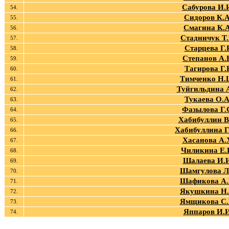
Сабурова И.
54.
Сидоров К.А
55.
Смагина К.А
56.
Стадничук Т.
57.
Старцева Г.Р
58.
Степанов А.
59.
Тагирова Г.Р
60.
Тимченко Н.
61.
Туйгильдина А
62.
Тукаева О.А
63.
Фазылова Г.
64.
Хабибуллин В
65.
Хабибуллина Г
66.
Хасанова А.
67.
Чиликина Е.
68.
Шалаева И.
69.
Шамгулова Л.
70.
Шафикова А.
71.
Якушкина Н.
72.
Ямщикова С.
73.
Яппаров И.И
74.