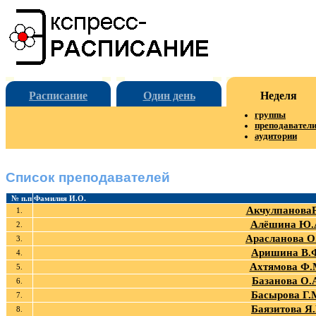
Расписание
Один день
Неделя
группы
преподавател
аудитории
Список преподавателей
№ п.п
Фамилия И.О.
АкчулпановаР
1.
Алёшина Ю.
2.
Арасланова О
3.
Аришина В.
4.
Ахтямова Ф.
5.
Базанова О.
6.
Басырова Г.
7.
Баязитова Я.
8.