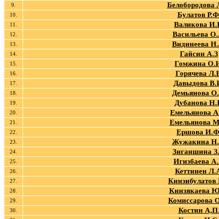
Белобородова 
9.
Булатов Р.Ф
10.
Валикова И.
11.
Васильева О.
12.
Видинеева Н.
13.
Гайсин А.З
14.
Гомжина О.
15.
Горячева Л.
16.
Давыдова В.
17.
Демьянова О.
18.
Дубанова Н.
19.
Емельянова А
20.
Емельянова М
21.
Ершова И.Ф
22.
Жужакина Н.
23.
Зиганшина З.
24.
Игизбаева А.
25.
Кеттинен Л.
26.
Кинзибулатов 
27.
Кинзякаева Ю
28.
Комиссарова О
29.
Костин А,П
30.